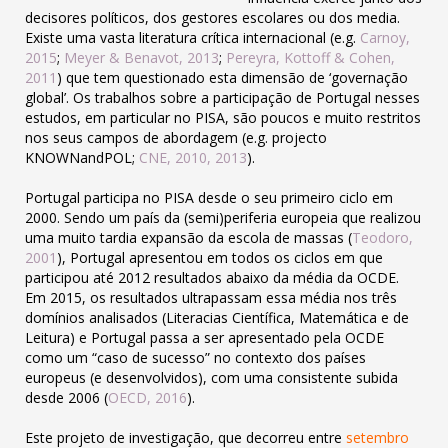
decisores políticos, dos gestores escolares ou dos media.
Existe uma vasta literatura crítica internacional (e.g.
Carnoy,
2015
;
Meyer & Benavot, 2013
;
Pereyra, Kottoff & Cohen,
2011
) que tem questionado esta dimensão de ‘governação
global’. Os trabalhos sobre a participação de Portugal nesses
estudos, em particular no PISA, são poucos e muito restritos
nos seus campos de abordagem (e.g. projecto
KNOWNandPOL;
CNE, 2010, 2013
).
Portugal participa no PISA desde o seu primeiro ciclo em
2000. Sendo um país da (semi)periferia europeia que realizou
uma muito tardia expansão da escola de massas (
Teodoro,
2001
), Portugal apresentou em todos os ciclos em que
participou até 2012 resultados abaixo da média da OCDE.
Em 2015, os resultados ultrapassam essa média nos três
domínios analisados (Literacias Científica, Matemática e de
Leitura) e Portugal passa a ser apresentado pela OCDE
como um “caso de sucesso” no contexto dos países
europeus (e desenvolvidos), com uma consistente subida
desde 2006 (
OECD, 2016
).
Este projeto de investigação, que decorreu entre
setembro