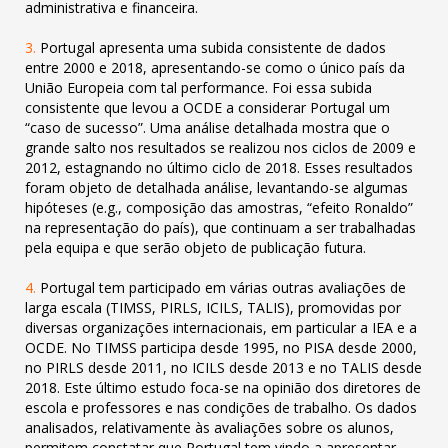
administrativa e financeira
.
3.
Portugal
apresenta uma subida consistente de dados
entre 2000 e 2018, apresentando-se como o único país da
União Europeia com
tal performance. Foi essa subida
consistente que levou a OCDE a considerar Portugal um
“caso de sucesso”. Uma análise detalhada mostra
que o
grande salto nos resultados se realizou nos ciclos de 2009 e
2012, estagnando no último ciclo de 2018. Esses resultados
foram objeto
de detalhada análise, levantando-se algumas
hipóteses (e.g., composição das amostras, “efeito Ronaldo”
na representação do país), que
continuam a ser trabalhadas
pela equipa e que serão objeto de publicação futura.
4.
Portugal
tem participado em várias outras avaliações de
larga escala (TIMSS, PIRLS, ICILS, TALIS), promovidas por
diversas
organizações internacionais, em particular a IEA e a
OCDE. No TIMSS participa desde 1995, no PISA desde 2000,
no PIRLS desde 2011, no
ICILS desde 2013 e no TALIS desde
2018. Este último estudo foca-se na opinião dos diretores de
escola e professores e nas condições de
trabalho. Os dados
analisados, relativamente às avaliações sobre os alunos,
permitem constatar que Portugal tem vindo a apresentar