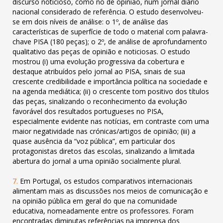
discurso noticioso, como no de opinião, num jornal diário
nacional considerado de
referência. O estudo desenvolveu-
se em dois níveis de análise: o 1º, de análise das
características de superfície de todo o material
com palavra-
chave PISA (180 peças); o 2º, de análise de aprofundamento
qualitativo das peças de opinião e noticiosas. O estudo
mostrou (i) uma evolução progressiva da cobertura e
destaque atribuídos pelo jornal ao PISA, sinais de sua
crescente credibilidade e
importância política na sociedade e
na agenda mediática; (ii) o crescente tom positivo dos títulos
das peças, sinalizando o
reconhecimento da evolução
favorável dos resultados portugueses no PISA,
especialmente evidente nas notícias, em contraste com
uma
maior negatividade nas crónicas/artigos de opinião; (iii) a
quase ausência da “voz pública”, em particular dos
protagonistas
diretos das escolas, sinalizando a limitada
abertura do jornal a uma opinião socialmente plural.
7.
Em
Portugal, os estudos comparativos internacionais
alimentam mais as discussões nos meios de comunicação e
na opinião
pública em geral do que na comunidade
educativa, nomeadamente entre os professores. Foram
encontradas diminutas referências
na imprensa dos