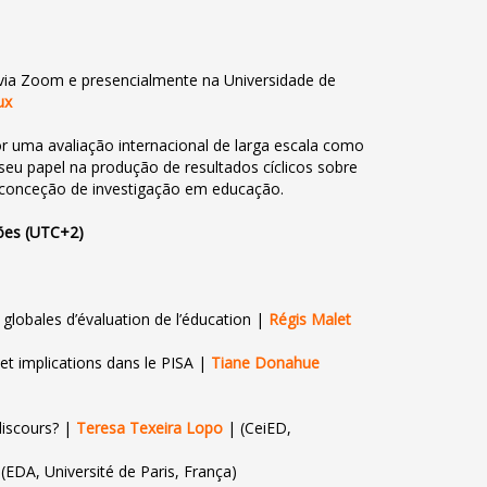
ne/via Zoom e presencialmente na Universidade de
ux
or uma avaliação internacional de larga escala como
eu papel na produção de resultados cíclicos sobre
 conceção de investigação em educação.
ões (UTC+2)
s globales d’évaluation de l’éducation |
Régis Malet
 et implications dans le PISA |
Tiane Donahue
discours? |
Teresa Texeira Lopo
| (CeiED,
(EDA, Université de Paris, França)