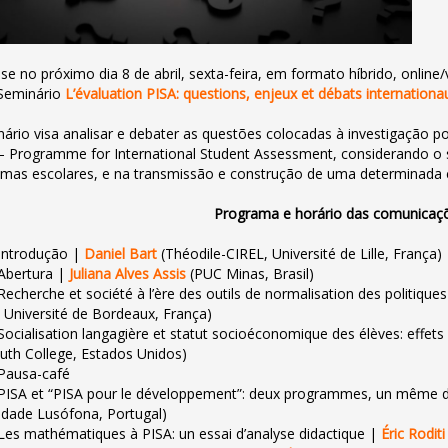
-se no próximo dia 8 de abril, sexta-feira, em formato híbrido, onli
o Seminário
L’évaluation PISA: questions, enjeux et débats internationa
ário visa analisar e debater as questões colocadas à investigação p
– Programme for International Student Assessment, considerando o s
emas escolares, e na transmissão e construção de uma determinada
Programa e horário das comunicaç
 Introdução |
Daniel Bart
(Théodile-CIREL, Université de Lille, França)
 Abertura |
Juliana Alves Assis
(PUC Minas, Brasil)
 Recherche et société à l’ère des outils de normalisation des politique
 Université de Bordeaux, França)
 Socialisation langagière et statut socioéconomique des élèves: effets
th College, Estados Unidos)
 Pausa-café
 PISA et “PISA pour le développement”: deux programmes, un même 
idade Lusófona, Portugal)
 Les mathématiques à PISA: un essai d’analyse didactique |
Éric Roditi