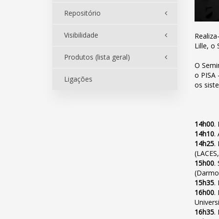
Repositório
Visibilidade
Realiza
Lille, 
Produtos (lista geral)
O Semin
o PISA 
Ligações
os sist
14h00
.
14h10
.
14h25
.
(LACES,
15h00
.
(Darmou
15h35
.
16h00
.
Univers
16h35
.